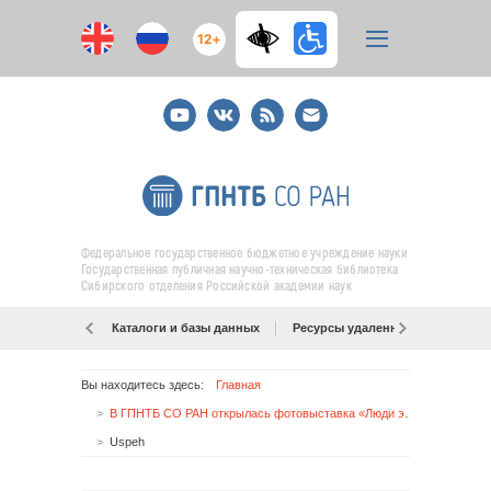
12+
Youtube
ВКонтакте
RSS
E-
mail
подписка
Федеральное государственное бюджетное учреждение науки
Государственная публичная научно-техническая библиотека
Сибирского отделения Российской академии наук
Каталоги и базы данных
Ресурсы удаленного доступа
Вы находитесь здесь:
Главная
В ГПНТБ СО РАН открылась фотовыставка «Люди эпохи»
Uspeh