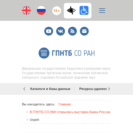
12+
Youtube
ВКонтакте
RSS
E-
mail
подписка
Федеральное государственное бюджетное учреждение науки
Государственная публичная научно-техническая библиотека
Сибирского отделения Российской академии наук
Каталоги и базы данных
Ресурсы удаленного доступа
Вы находитесь здесь:
Главная
В ГПНТБ СО РАН открылась выставка Банка России «Драгоценный мир живой природы»
Uspeh