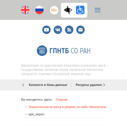
12+
Youtube
ВКонтакте
RSS
E-
mail
подписка
Федеральное государственное бюджетное учреждение науки
Государственная публичная научно-техническая библиотека
Сибирского отделения Российской академии наук
Каталоги и базы данных
Ресурсы удаленного доступа
Вы находитесь здесь:
Главная
Тематическая встреча в режиме он-лайн «Вовлечение в хозяйственный оборот объектов в сфере интеллектуальной деятельности»
opki_import