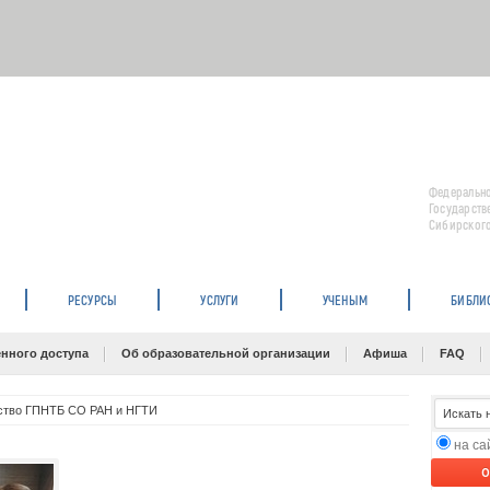
Федерально
Государств
Сибирского
РЕСУРСЫ
УСЛУГИ
УЧЕНЫМ
БИБЛИ
нного доступа
Об образовательной организации
Афиша
FAQ
ство ГПНТБ СО РАН и НГТИ
на с
O