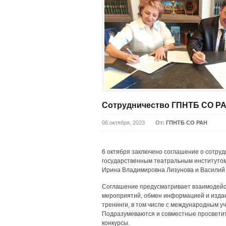
Сотрудничество ГПНТБ СО РА
06 октября, 2023
От:
ГПНТБ СО РАН
6 октября заключено соглашение о сотру
государственным театральным институтом
Ирина Владимировна Лизунова и Василий 
Соглашение предусматривает взаимодейс
мероприятий, обмен информацией и издани
тренинги, в том числе с международным у
Подразумеваются и совместные просветите
конкурсы.