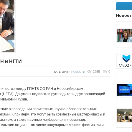
Новост
Н и НГТИ
2255
0
КАТЕГОРИЯ:
НОВОСТИ
дничестве между ГПНТБ СО РАН и Новосибирским
 (НГТИ). Документ подписали руководители двух организаций
Иванович Кузин.
твие в проведении совместных научно-образовательных
ями. К примеру, это могут быть совместные мастер-классы и
частием, а также научные конференции и семинары.
льские акции, в том числе популярные лекции, фестивали и