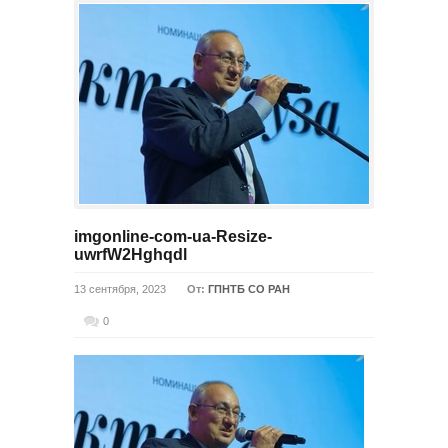
imgonline-com-ua-Resize-
uwrfW2Hghqdl
13 сентября, 2023
От:
ГПНТБ СО РАН
0