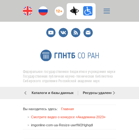
12+
Youtube
ВКонтакте
RSS
E-
mail
подписка
Федеральное государственное бюджетное учреждение науки
Государственная публичная научно-техническая библиотека
Сибирского отделения Российской академии наук
Каталоги и базы данных
Ресурсы удаленного доступа
Вы находитесь здесь:
Главная
Смотрите видео о конкурсе «Академина-2023»
imgonline-com-ua-Resize-uwrfW2Hghqdl