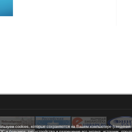
ользуем cookies, которые сохраняются на Вашем компьютере (сведения 
ОС и браузера; тип устройства и разрешение его экрана; источник, откуд