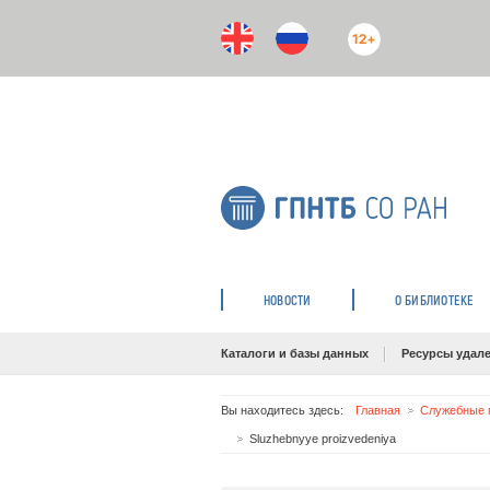
12+
НОВОСТИ
О БИБЛИОТЕКЕ
Каталоги и базы данных
Ресурсы удале
Вы находитесь здесь:
Главная
Служебные п
Sluzhebnyye proizvedeniya