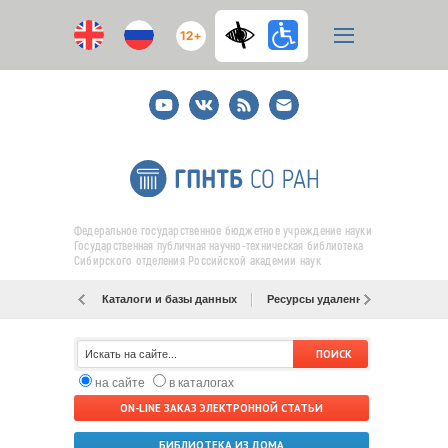
12+
Youtube
ВКонтакте
RSS
E-
mail
подписка
Федеральное государственное бюджетное учреждение науки
Государственная публичная научно-техническая библиотека
Сибирского отделения Российской академии наук
Каталоги и базы данных
Ресурсы удаленного доступа
на сайте
в каталогах
ON-LINE ЗАКАЗ ЭЛЕКТРОННОЙ СТАТЬИ
БИБЛИОТЕКА ИЗ ДОМА