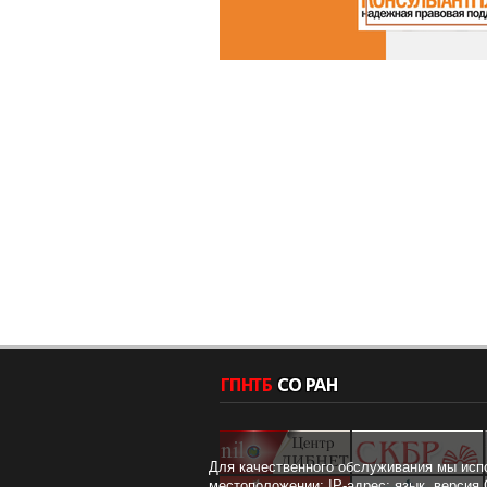
Для качественного обслуживания мы исп
местоположении; IP-адрес; язык, версия 