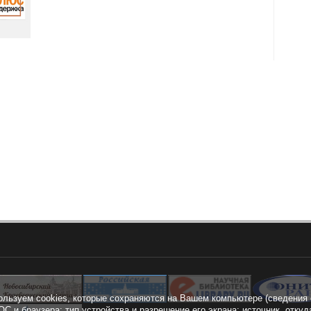
ользуем cookies, которые сохраняются на Вашем компьютере (сведения 
ОС и браузера; тип устройства и разрешение его экрана; источник, откуд