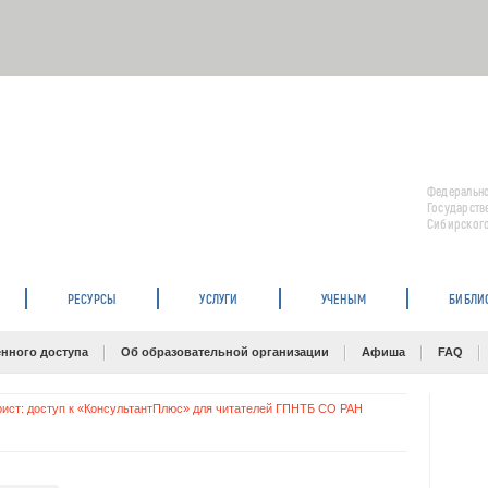
Федерально
Государств
Сибирского
РЕСУРСЫ
УСЛУГИ
УЧЕНЫМ
БИБЛИ
нного доступа
Об образовательной организации
Афиша
FAQ
ист: доступ к «КонсультантПлюс» для читателей ГПНТБ СО РАН