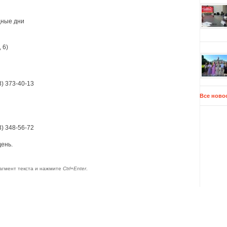
дные дни
 6)
3) 373-40-13
Все ново
3) 348-56-72
ень.
агмент текста и нажмите
Ctrl+Enter
.