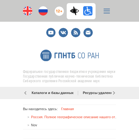
12+
Youtube
ВКонтакте
RSS
E-
mail
подписка
Федеральное государственное бюджетное учреждение науки
Государственная публичная научно-техническая библиотека
Сибирского отделения Российской академии наук
Каталоги и базы данных
Ресурсы удаленного доступа
Вы находитесь здесь:
Главная
Россия. Полное географическое описание нашего отечества : настольная и дорожная книга для русских людей
Nov