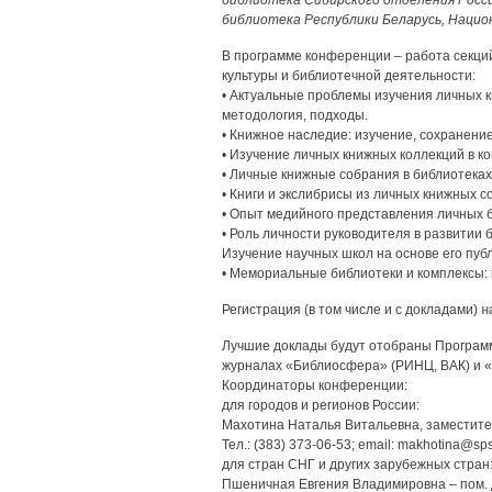
библиотека Сибирского отделения Росси
библиотека Республики Беларусь, Нацио
В программе конференции – работа секци
культуры и библиотечной деятельности:
• Актуальные проблемы изучения личных к
методология, подходы.
• Книжное наследие: изучение, сохранение
• Изучение личных книжных коллекций в к
• Личные книжные собрания в библиотеках
• Книги и экслибрисы из личных книжных с
• Опыт медийного представления личных 
• Роль личности руководителя в развитии
Изучение научных школ на основе его пуб
• Мемориальные библиотеки и комплексы:
Регистрация (в том числе и с докладами)
н
Лучшие доклады будут отобраны Програм
журналах «Библиосфера» (РИНЦ, ВАК) и 
Координаторы конференции:
для городов и регионов России:
Махотина Наталья Витальевна, заместит
Тел.: (383) 373-06-53; email: makhotina@spsl
для стран СНГ и других зарубежных стран
Пшеничная Евгения Владимировна – пом.