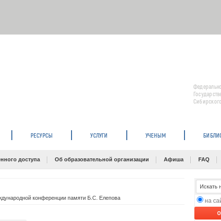
Федерально
Государств
Сибирского
РЕСУРСЫ
УСЛУГИ
УЧЕНЫМ
БИБЛИ
нного доступа
Об образовательной организации
Афиша
FAQ
ждународной конференции памяти Б.С. Елепова
на с
O