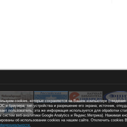
ользуем cookies, которые сохраняются на Вашем компьютере (сведения 
ОС и браузера; тип устройства и разрешение его экрана; источник, откуд
вает пользователь; эта же информация используется для обработки ста
 систем веб-аналитики Google Analytics и Яндекс.Метрика). Нажимая 
рованы об использовании cookies на нашем сайте. Отключить cookies 
нфиденциальности
.