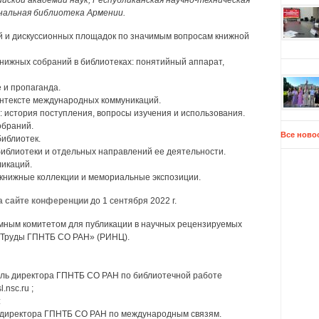
йской академии наук, Республиканская научно-техническая
нальная библиотека Армении.
й и дискуссионных площадок по значимым вопросам книжной
нижных собраний в библиотеках: понятийный аппарат,
 и пропаганда.
онтексте международных коммуникаций.
: история поступления, вопросы изучения и использования.
обраний.
Все ново
библиотек.
 библиотеки и отдельных направлений ее деятельности.
ликаций.
 книжные коллекции и мемориальные экспозиции.
а сайте конференции
до 1 сентября 2022 г.
мным комитетом для публикации в научных рецензируемых
«Труды ГПНТБ СО РАН» (РИНЦ).
ель директора ГПНТБ СО РАН по библиотечной работе
.nsc.ru ;
:
 директора ГПНТБ СО РАН по международным связям.