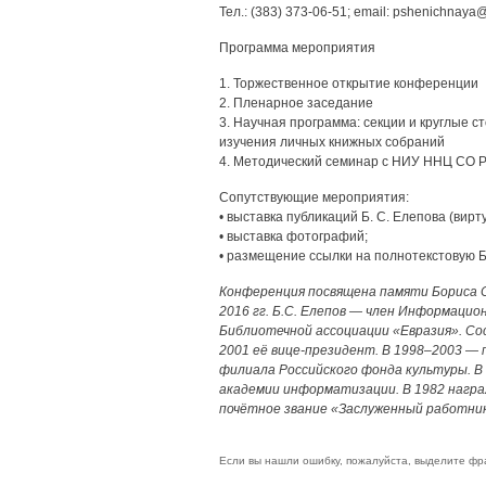
Тел.: (383) 373-06-51; email: pshenichnaya@s
Программа мероприятия
1. Торжественное открытие конференции
2. Пленарное заседание
3. Научная программа: секции и круглые с
изучения личных книжных собраний
4. Методический семинар с НИУ ННЦ СО РА
Сопутствующие мероприятия:
• выставка публикаций Б. С. Елепова (вирт
• выставка фотографий;
• размещение ссылки на полнотекстовую 
Конференция посвящена памяти Бориса С
2016 гг. Б.С. Елепов — член Информацио
Библиотечной ассоциации «Евразия». Сос
2001 её вице-президент. В 1998–2003 —
филиала Российского фонда культуры. В
академии информатизации. В 1982 награж
почётное звание «Заслуженный работник
Если вы нашли ошибку, пожалуйста, выделите фр