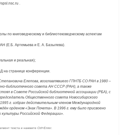
psl.nsc.ru .
толы по книговедческому и библиотековедческому аспектам
Н (Е.Б. Артемьева и Е. А. Базылева).
уальная и реальная);
БД на странице конференции.
тепановича Елепова, возглавлявшего ГПНТБ СО РАН в 1980 –
нно-библиотечного совета АН СССР (РАН), а также
тоял в Совете Российской библиотечной ассоциации (РБА), с
 председатель Общественного совета Новосибирского
 1995 г. избран действительным членом Международной
дён орденом «Знак Почета». В 1996 г. ему было присвоено
 культуры Российской Федерации».
агмент текста и нажмите
Ctrl+Enter
.