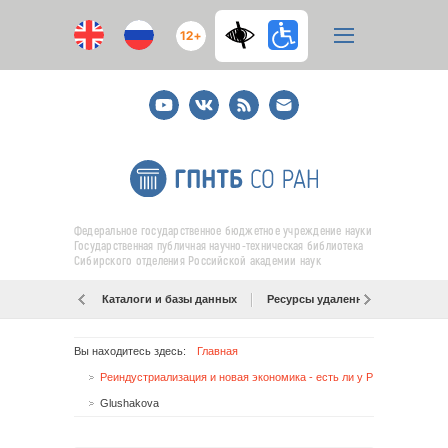
12+
Youtube
ВКонтакте
RSS
E-
mail
подписка
Федеральное государственное бюджетное учреждение науки
Государственная публичная научно-техническая библиотека
Сибирского отделения Российской академии наук
Каталоги и базы данных
Ресурсы удаленного доступа
Вы находитесь здесь:
Главная
Реиндустриализация и новая экономика - есть ли у России шанс добиться успеха?
Glushakova