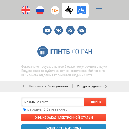
12+
Youtube
ВКонтакте
RSS
E-
mail
подписка
Федеральное государственное бюджетное учреждение науки
Государственная публичная научно-техническая библиотека
Сибирского отделения Российской академии наук
Каталоги и базы данных
Ресурсы удаленного доступа
на сайте
в каталогах
ON-LINE ЗАКАЗ ЭЛЕКТРОННОЙ СТАТЬИ
БИБЛИОТЕКА ИЗ ДОМА