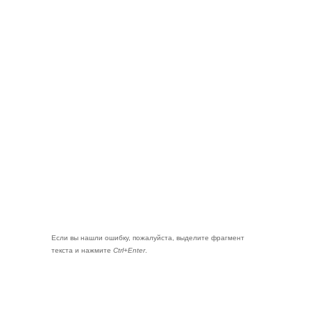
Если вы нашли ошибку, пожалуйста, выделите фрагмент
текста и нажмите
Ctrl+Enter
.