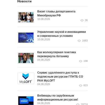
Новости
Визит главы департамента
Минобрнауки РФ
10.08.2026
36
Управление наукой и инновациями
в современных условиях
10.08.2026
1683
Как молекулярная генетика
перевернула ботанику
04.08.2026
198
Сервис удалённого доступа к
подписным ресурсам ГПНТБ СО
РАН MyLOFT
04.08.2026
823
Вебинары по зарубежным
информационным ресурсам!
04.08.2026
19774