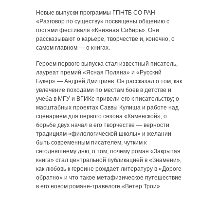
Новые выпуски программы ГПНТБ СО РАН
«Разговор по существу» посвящены общению с
гостями фестиваля «Книжная Сибирь». Они
рассказывают о карьере, творчестве и, конечно, о
самом главном — о книгах.
Героем первого выпуска стал известный писатель,
лауреат премий «Ясная Поляна» и «Русский
Букер» — Андрей Дмитриев. Он рассказал о том, как
увлечение походами по местам боев в детстве и
учеба в МГУ и ВГИКе привели его к писательству; о
масштабных проектах Саввы Кулиша и работе над
сценарием для первого сезона «Каменской»; о
борьбе двух начал в его творчестве — верности
традициям «филологической школы» и желании
быть современным писателем, чутким к
сегодняшнему дню; о том, почему роман «Закрытая
книга» стал центральной публикацией в «Знамени»,
как любовь к героине рождает литературу в «Дороге
обратно» и что такое метафизическое путешествие
в его новом романе-травелоге «Ветер Трои».