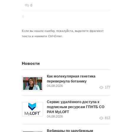
0
Если вы нашли ошибку, пожалуйста, выделите фрагмент
текста и нажмите
Ctrl+Enter
.
Новости
Как молекулярная генетика
перевернула ботанику
04.08.2026
177
Сервис удалённого доступа к
подписным ресурсам ГПНТБ СО
РАН MyLOFT
04.08.2026
812
Вебинары по зарубежным