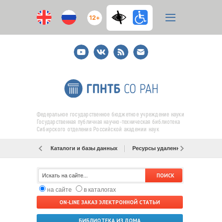
12+
Youtube
ВКонтакте
RSS
E-
mail
подписка
Федеральное государственное бюджетное учреждение науки
Государственная публичная научно-техническая библиотека
Сибирского отделения Российской академии наук
Каталоги и базы данных
Ресурсы удаленного доступа
на сайте
в каталогах
ON-LINE ЗАКАЗ ЭЛЕКТРОННОЙ СТАТЬИ
БИБЛИОТЕКА ИЗ ДОМА