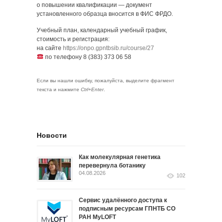
о повышении квалификации — документ
установленного образца вносится в ФИС ФРДО.
Учебный план, календарный учебный график,
стоимость и регистрация:
на сайте
https://onpo.gpntbsib.ru/course/27
по телефону 8 (383) 373 06 58
Если вы нашли ошибку, пожалуйста, выделите фрагмент
текста и нажмите
Ctrl+Enter
.
Новости
Как молекулярная генетика
перевернула ботанику
04.08.2026
102
Сервис удалённого доступа к
подписным ресурсам ГПНТБ СО
РАН MyLOFT