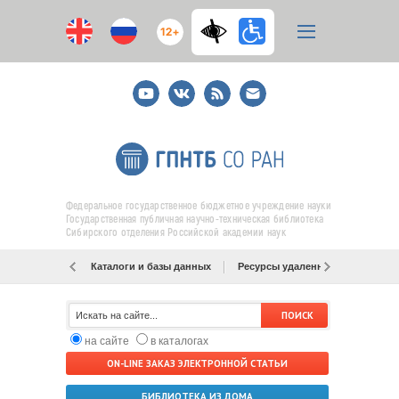
12+
Youtube
ВКонтакте
RSS
E-
mail
подписка
Федеральное государственное бюджетное учреждение науки
Государственная публичная научно-техническая библиотека
Сибирского отделения Российской академии наук
Каталоги и базы данных
Ресурсы удаленного доступа
на сайте
в каталогах
ON-LINE ЗАКАЗ ЭЛЕКТРОННОЙ СТАТЬИ
БИБЛИОТЕКА ИЗ ДОМА