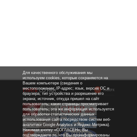
Для качественного обслуживания мы
используем cookies, которые сохраняются на
Вашем компьютере (сведения о
местоположении; IP-адрес; язык, версия ОС и
НАВЕРХ
браузера; тип устройства и разрешение его
экрана; источник, откуда пришел на сайт
пользователь; какие страницы просматривает
пользователь; эта же информация используется
для обработки статистических данных
использования сайта посредством систем веб-
аналитики Google Analytics и Яндекс.Метрика).
Нажимая кнопку «СОГЛАСЕН», Вы
подтверждаете то, что Вы проинформированы