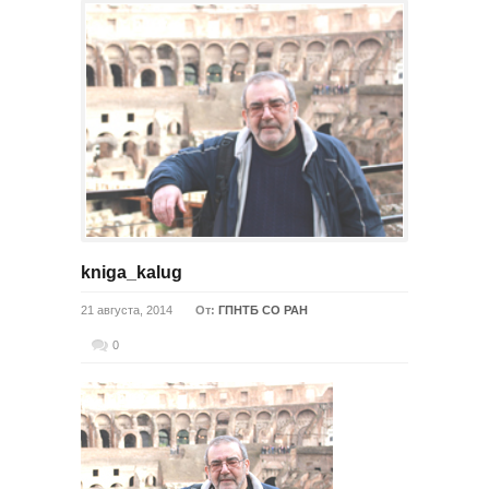
kniga_kalug
21 августа, 2014
От:
ГПНТБ СО РАН
0