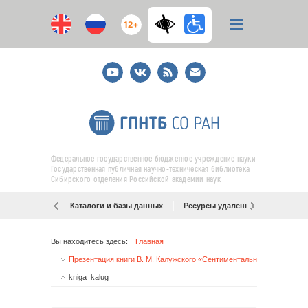
12+
Youtube
ВКонтакте
RSS
E-
mail
подписка
Федеральное государственное бюджетное учреждение науки
Государственная публичная научно-техническая библиотека
Сибирского отделения Российской академии наук
Каталоги и базы данных
Ресурсы удаленного доступа
Вы находитесь здесь:
Главная
Презентация книги В. М. Калужского «Сентиментальное путешествие»
kniga_kalug