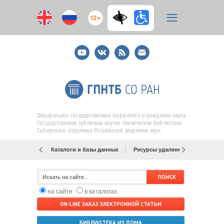
12+
Youtube
ВКонтакте
RSS
E-
mail
подписка
Федеральное государственное бюджетное учреждение науки
Государственная публичная научно-техническая библиотека
Сибирского отделения Российской академии наук
Каталоги и базы данных
Ресурсы удаленного доступа
на сайте
в каталогах
ON-LINE ЗАКАЗ ЭЛЕКТРОННОЙ СТАТЬИ
БИБЛИОТЕКА ИЗ ДОМА