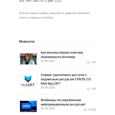
301, тел. 266-75-71 доп. 131)
Если вы нашли ошибку, пожалуйста, выделите фрагмент
текста и нажмите
Ctrl+Enter
.
Новости
Как молекулярная генетика
перевернула ботанику
04.08.2026
154
Сервис удалённого доступа к
подписным ресурсам ГПНТБ СО
РАН MyLOFT
04.08.2026
790
Вебинары по зарубежным
информационным ресурсам!
04.08.2026
19739