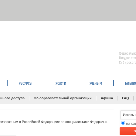
Федерально
Государств
Сибирского
РЕСУРСЫ
УСЛУГИ
УЧЕНЫМ
БИБЛИ
нного доступа
Об образовательной организации
Афиша
FAQ
«Практика признания товарного знака общеизвестным в Российской Федерации» со специалистами Федерального института интеллектуальной собственности
на с
O