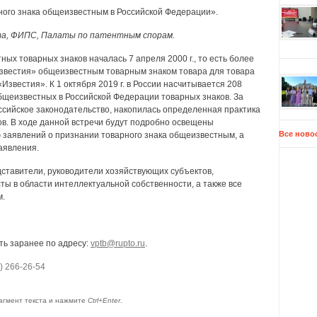
ного знака общеизвестным в Российской Федерации».
та, ФИПС, Палаты по патентным спорам.
ых товарных знаков началась 7 апреля 2000 г., то есть более
Известия» общеизвестным товарным знаком товара для товара
Известия». К 1 октября 2019 г. в России насчитывается 208
бщеизвестных в Российской Федерации товарных знаков. За
сийское законодательство, накопилась определенная практика
в. В ходе данной встречи будут подробно освещены
Все ново
заявлений о признании товарного знака общеизвестным, а
аявления.
ставители, руководители хозяйствующих субъектов,
ты в области интеллектуальной собственности, а также все
м.
ь заранее по адресу:
vptb@rupto.ru
.
) 266-26-54
агмент текста и нажмите
Ctrl+Enter
.