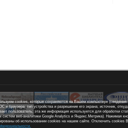
ользуем cookies, которые сохраняются на Вашем компьютере (сведения 
ОС и браузера; тип устройства и разрешение его экрана; источник, откуд
вает пользователь; эта же информация используется для обработки ста
 систем веб-аналитики Google Analytics и Яндекс.Метрика). Нажимая 
рованы об использовании cookies на нашем сайте. Отключить cookies 
нфиденциальности
.