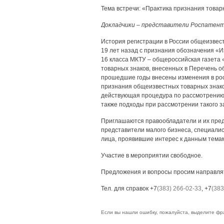
Тема встречи: «Практика признания товар
Докладчики – представители Роспатен
История регистрации в России общеизвестн
19 лет назад с признания обозначения «
16 класса МКТУ – общероссийская газета «
товарных знаков, внесенных в Перечень о
прошедшие годы внесены изменения в рос
признания общеизвестных товарных знако
действующая процедура по рассмотрению 
также подходы при рассмотрении такого з
Приглашаются правообладатели и их пред
представители малого бизнеса, специалис
лица, проявившие интерес к данным тема
Участие в мероприятии свободное.
Предложения и вопросы просим направлят
Тел. для справок +7
(383) 266-02-33
, +7
(383
Если вы нашли ошибку, пожалуйста, выделите фр