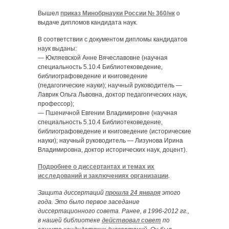
Вышел
приказ Минобрнауки России № 360/нк
о
выдаче дипломов кандидата наук.
В соответствии с документом дипломы кандидатов
наук выданы:
— Юкляевской Анне Вячеславовне (научная
специальность 5.10.4 Библиотековедение,
библиографоведение и книговедение
(педагогические науки); научный руководитель —
Лаврик Ольга Львовна, доктор педагогических наук,
профессор);
— Пшеничной Евгении Владимировне (научная
специальность 5.10.4 Библиотековедение,
библиографоведение и книговедение (исторические
науки); научный руководитель — Лизунова Ирина
Владимировна, доктор исторических наук, доцент).
Подробнее о диссертантах и темах их
исследований и заключениях организации
.
Защита диссертаций
прошла 24 января
этого
года. Это было первое заседание
диссертационного совета. Ранее, в 1996-2012 гг.,
в нашей библиотеке
действовал совет
по