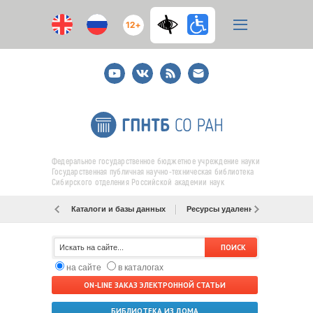
12+
Youtube
ВКонтакте
RSS
E-
mail
подписка
Федеральное государственное бюджетное учреждение науки
Государственная публичная научно-техническая библиотека
Сибирского отделения Российской академии наук
Каталоги и базы данных
Ресурсы удаленного доступа
на сайте
в каталогах
ON-LINE ЗАКАЗ ЭЛЕКТРОННОЙ СТАТЬИ
БИБЛИОТЕКА ИЗ ДОМА