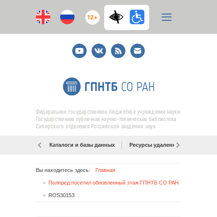
12+
Youtube
ВКонтакте
RSS
E-
mail
подписка
Федеральное государственное бюджетное учреждение науки
Государственная публичная научно-техническая библиотека
Сибирского отделения Российской академии наук
Каталоги и базы данных
Ресурсы удаленного доступа
Вы находитесь здесь:
Главная
Полпред посетил обновленный этаж ГПНТБ СО РАН
ROS30153