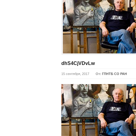
dhS4CjVDvLw
15 сентября, 2017
От:
ГПНТБ СО РАН