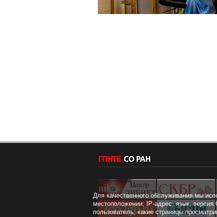
Для качественного обслуживания мы исп
местоположении; IP-адрес; язык, версия 
пользователь; какие страницы просматри