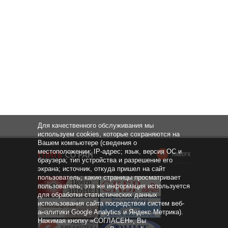
Для качественного обслуживания мы
используем cookies, которые сохраняются на
Вашем компьютере (сведения о
местоположении; IP-адрес; язык, версия ОС и
НАВЕРХ
браузера; тип устройства и разрешение его
экрана; источник, откуда пришел на сайт
пользователь; какие страницы просматривает
пользователь; эта же информация используется
для обработки статистических данных
использования сайта посредством систем веб-
аналитики Google Analytics и Яндекс.Метрика).
Нажимая кнопку «СОГЛАСЕН», Вы