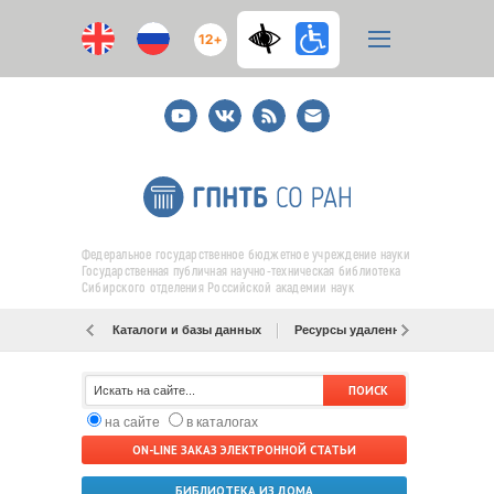
12+
Youtube
ВКонтакте
RSS
E-
mail
подписка
Федеральное государственное бюджетное учреждение науки
Государственная публичная научно-техническая библиотека
Сибирского отделения Российской академии наук
Каталоги и базы данных
Ресурсы удаленного доступа
на сайте
в каталогах
ON-LINE ЗАКАЗ ЭЛЕКТРОННОЙ СТАТЬИ
БИБЛИОТЕКА ИЗ ДОМА