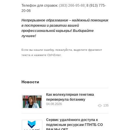
Телефон для справок:
(383) 266-95-88
; 8 (913) 775-
20-06
Непрерывное образование ‒ надёжный помощник
в построении и развитии вашей
профессиональной карьеры! Выбирайте
лучшее!
Если вы нашли ошибку, пожалуйста, выделите фрагмент
текста и нажмите
Ctrl+Enter
.
Новости
Как молекулярная генетика
перевернула ботанику
04.08.2026
135
Сервис удалённого доступа к
подписным ресурсам ГПНТБ СО
РАН MyLOFT