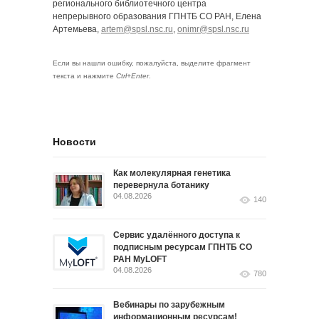
регионального библиотечного центра
непрерывного образования ГПНТБ СО РАН, Елена
Артемьева,
artem@spsl.nsc.ru
,
onimr@spsl.nsc.ru
Если вы нашли ошибку, пожалуйста, выделите фрагмент
текста и нажмите
Ctrl+Enter
.
Новости
Как молекулярная генетика
перевернула ботанику
04.08.2026
140
Сервис удалённого доступа к
подписным ресурсам ГПНТБ СО
РАН MyLOFT
04.08.2026
780
Вебинары по зарубежным
информационным ресурсам!