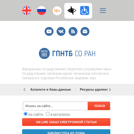
12+
Youtube
ВКонтакте
RSS
E-
mail
подписка
Федеральное государственное бюджетное учреждение науки
Государственная публичная научно-техническая библиотека
Сибирского отделения Российской академии наук
Каталоги и базы данных
Ресурсы удаленного доступа
на сайте
в каталогах
ON-LINE ЗАКАЗ ЭЛЕКТРОННОЙ СТАТЬИ
БИБЛИОТЕКА ИЗ ДОМА