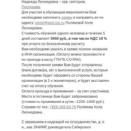
Надежда Леонидовна – зав. сектором.
Программа
Для участия в обучающем мероприятии Вам
необходимо заполнить
заявку
и направить ее по
адресу:
onimr@spsl.nsc.ru
Поляковой Алле
Леонидовне.
Стоимость обучения одного человека в течение 5
дней составляет
5900 руб., в том числе НДС 18 %
при оплате по безналичному расчету.
Вам необходимо указать в заявке полное название
и ИНН организации. (Оплату можно произвести и
по приезде в кассу ГПНТБ СО РАН).
После получения заявки Вам будут отправлены:
бланк договора, акт о выполненной услуге, которые
необходимо будет оформить со стороны Вашей
организации (в 2-х экземплярах), и будет выставлен
счет на оплату обучения.
Оплата проезда и проживания – за счет участников.
Место в гостинице Вам будет забронировано
(стоимость проживания в сутки –1200–1400 руб.).
Справки по тел.:
(383) 266-83-76
Полякова Алла
Леонидовна.
С уважением и надеждой на сотрудничество, д. п.
н., зав. ОНИМР, руководитель Сибирского