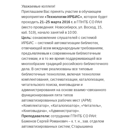
Уважаемые коллеги!
Приглашаем Вас принять участие в обучающем
мероприятии
«Технологии ИРБИС»
, которое будет
проходить
21–25 марта 2016 г.
в ГПНТБ СО РАН
(место проведения: Новосибирск, ул. Восход, 15,
каб. 519), начало занятий в 10:00.
Цель:
ознакомление слушателей с системой
ИРБИС – системой автоматизации библиотек,
отвечающей всем международным требованиям,
предъявляемым к современным библиотечным
системам, и в то же время поддерживающей все
многообразие традиций российского библиотечного
дела. В системе реализованы все типовые
библиотечные технологии, включая технологии
комплектования, систематизации, каталогизации,
читательского поиска, книговыдачи и
администрирования на основе взаимо¬связанного
функционирования пяти типов
автоматизированных рабочих мест (АРМ):
«Комплектатор», «Каталогизатор», «Читатель»,
«Книговыдача», «Администратор».
Преподаватели:
сотрудники ГПНТБ СО РАН:
Баженов Сергей Романович – к. т. н., зав. отделом
автоматизированных систем; Старышкина