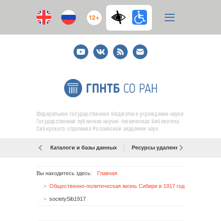
12+
Youtube
ВКонтакте
RSS
E-
mail
подписка
Федеральное государственное бюджетное учреждение науки
Государственная публичная научно-техническая библиотека
Сибирского отделения Российской академии наук
Каталоги и базы данных
Ресурсы удаленного доступа
Вы находитесь здесь:
Главная
Общественно-политическая жизнь Сибири в 1917 году
societySib1917