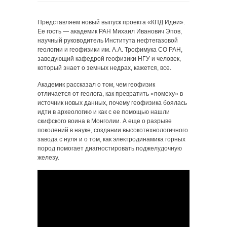
Представляем новый выпуск проекта «КПД Идеи».
Ее гость — академик РАН Михаил Иванович Эпов,
научный руководитель Института нефтегазовой
геологии и геофизики им. А.А. Трофимука СО РАН,
заведующий кафедрой геофизики НГУ и человек,
который знает о земных недрах, кажется, все.
Академик рассказал о том, чем геофизик
отличается от геолога, как превратить «помеху» в
источник новых данных, почему геофизика боялась
идти в археологию и как с ее помощью нашли
скифского воина в Монголии. А еще о разрыве
поколений в науке, создании высокотехнологичного
завода с нуля и о том, как электродинамика горных
пород помогает диагностировать поджелудочную
железу.