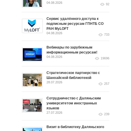
04.08.2026
92
Сервис удалённого доступа к
подписным ресурсам ГПНТБ СО
РАН MyLOFT
04.08.2026
733
Вебинары по зарубежным
информационным ресурсам!
04.08.2026
19696
Стратегическое партнерство с
Шанхайской библиотекой
28.07.2026
257
Сотрудничество с Даляньским
университетом иностранных
языков
27.07.2026
239
Визит в библиотеку Даляньского