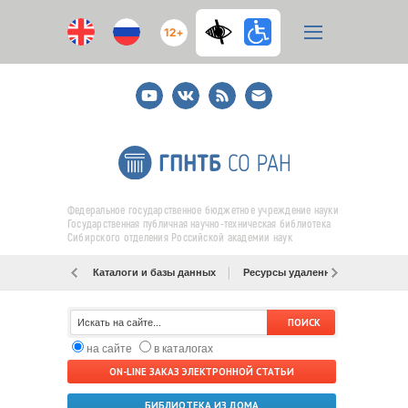
12+
Youtube
ВКонтакте
RSS
E-
mail
подписка
Федеральное государственное бюджетное учреждение науки
Государственная публичная научно-техническая библиотека
Сибирского отделения Российской академии наук
Каталоги и базы данных
Ресурсы удаленного доступа
на сайте
в каталогах
ON-LINE ЗАКАЗ ЭЛЕКТРОННОЙ СТАТЬИ
БИБЛИОТЕКА ИЗ ДОМА