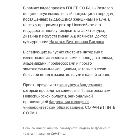
В рамках видеопроекта ГПНТБ СО РАН «Разговор
по существу» вышел новый выпуск цикла передач,
посвящённых выдающимся женщинам в науке. В
гостях у программы ректор Новосибирского
государственного университета архитектуры,
дизайна и искусств имени А.Д.Крячкова, доктор
культурологии
Наталья Викторовна Багрова
.
В следующих выпусках смотрите интервью с
известными исследователями, преподавателями,
академиками, профессорами и просто
замечательными женщинами, которые внесли
большой вклад в развитие науки в нашей стране.
Проект приурочен к
конкурсу «Академина»
,
который проводится совместно Правительством
Новосибирской области, региональной
организацией
Федерации женщин с
университетским образованием
, СО РАН и ГПНТБ
СО РАН.
Если вы нашли ошибку, пожалуйста, выделите фрагмент
текста и нажмите
Ctrl+Enter
.