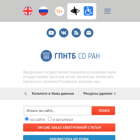
12+
Youtube
ВКонтакте
RSS
E-
mail
подписка
Федеральное государственное бюджетное учреждение науки
Государственная публичная научно-техническая библиотека
Сибирского отделения Российской академии наук
Каталоги и базы данных
Ресурсы удаленного доступа
на сайте
в каталогах
ON-LINE ЗАКАЗ ЭЛЕКТРОННОЙ СТАТЬИ
БИБЛИОТЕКА ИЗ ДОМА