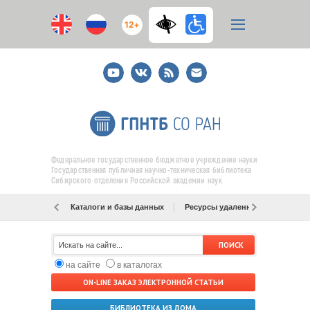
12+
Youtube
ВКонтакте
RSS
E-
mail
подписка
Федеральное государственное бюджетное учреждение науки
Государственная публичная научно-техническая библиотека
Сибирского отделения Российской академии наук
Каталоги и базы данных
Ресурсы удаленного доступа
на сайте
в каталогах
ON-LINE ЗАКАЗ ЭЛЕКТРОННОЙ СТАТЬИ
БИБЛИОТЕКА ИЗ ДОМА