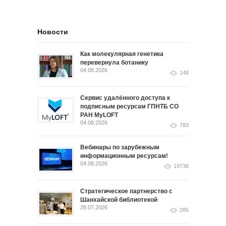
Новости
Как молекулярная генетика
перевернула ботанику
04.08.2026
148
Сервис удалённого доступа к
подписным ресурсам ГПНТБ СО
РАН MyLOFT
04.08.2026
783
Вебинары по зарубежным
информационным ресурсам!
04.08.2026
19736
Стратегическое партнерство с
Шанхайской библиотекой
28.07.2026
285