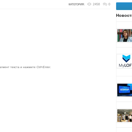
2458
0
КАТЕГОРИЯ:
Новост
агмент текста и нажмите
Ctrl+Enter
.