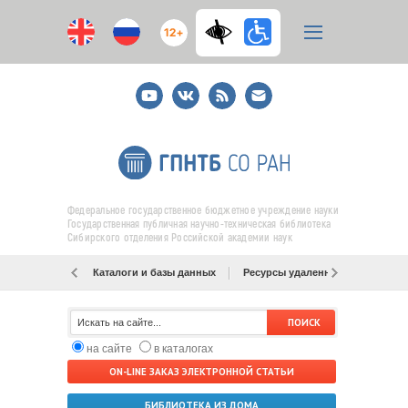
12+
Youtube
ВКонтакте
RSS
E-
mail
подписка
Федеральное государственное бюджетное учреждение науки
Государственная публичная научно-техническая библиотека
Сибирского отделения Российской академии наук
Каталоги и базы данных
Ресурсы удаленного доступа
на сайте
в каталогах
ON-LINE ЗАКАЗ ЭЛЕКТРОННОЙ СТАТЬИ
БИБЛИОТЕКА ИЗ ДОМА