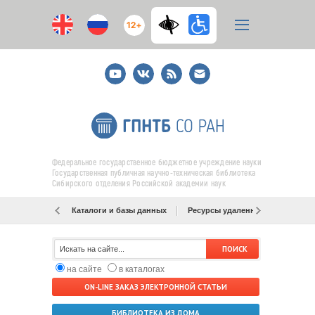
12+
Youtube
ВКонтакте
RSS
E-
mail
подписка
Федеральное государственное бюджетное учреждение науки
Государственная публичная научно-техническая библиотека
Сибирского отделения Российской академии наук
Каталоги и базы данных
Ресурсы удаленного доступа
на сайте
в каталогах
ON-LINE ЗАКАЗ ЭЛЕКТРОННОЙ СТАТЬИ
БИБЛИОТЕКА ИЗ ДОМА