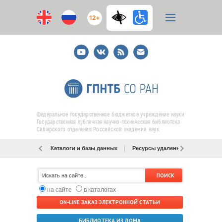
12+
Youtube
ВКонтакте
RSS
E-
mail
подписка
Федеральное государственное бюджетное учреждение науки
Государственная публичная научно-техническая библиотека
Сибирского отделения Российской академии наук
Каталоги и базы данных
Ресурсы удаленного доступа
на сайте
в каталогах
ON-LINE ЗАКАЗ ЭЛЕКТРОННОЙ СТАТЬИ
БИБЛИОТЕКА ИЗ ДОМА