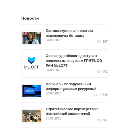
Новости
Как молекулярная генетика
перевернула ботанику
04.08.2026
167
Сервис удалённого доступа к
подписным ресурсам ГПНТБ СО
РАН MyLOFT
04.08.2026
802
Вебинары по зарубежным
информационным ресурсам!
04.08.2026
19749
Стратегическое партнерство с
Шанхайской библиотекой
28.07.2026
307