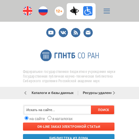
12+
Youtube
ВКонтакте
RSS
E-
mail
подписка
Федеральное государственное бюджетное учреждение науки
Государственная публичная научно-техническая библиотека
Сибирского отделения Российской академии наук
Каталоги и базы данных
Ресурсы удаленного доступа
на сайте
в каталогах
ON-LINE ЗАКАЗ ЭЛЕКТРОННОЙ СТАТЬИ
БИБЛИОТЕКА ИЗ ДОМА