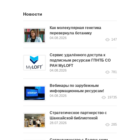
Новости
Как молекулярная генетика
перевернула ботанику
04.08.2026
147
Сервис удалённого доступа к
подписным ресурсам ГПНТБ СО
РАН MyLOFT
04.08.2026
781
Вебинары по зарубежным
информационным ресурсам!
04.08.2026
19735
Стратегическое партнерство с
Шанхайской библиотекой
28.07.2026
285