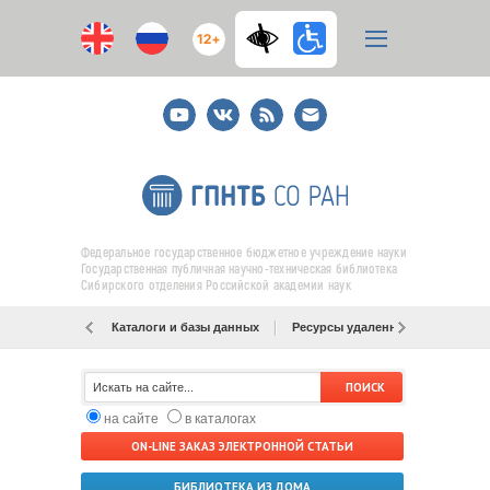
12+
Youtube
ВКонтакте
RSS
E-
mail
подписка
Федеральное государственное бюджетное учреждение науки
Государственная публичная научно-техническая библиотека
Сибирского отделения Российской академии наук
Каталоги и базы данных
Ресурсы удаленного доступа
на сайте
в каталогах
ON-LINE ЗАКАЗ ЭЛЕКТРОННОЙ СТАТЬИ
БИБЛИОТЕКА ИЗ ДОМА