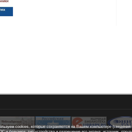
ользуем cookies, которые сохраняются на Вашем компьютере (сведения 
ОС и браузера; тип устройства и разрешение его экрана; источник, откуд