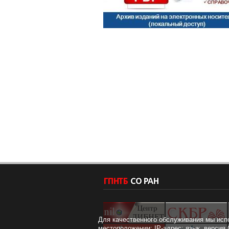
Для качественного обслуживания мы исп
местоположении; IP-адрес; язык, версия 