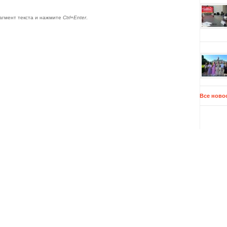
агмент текста и нажмите
Ctrl+Enter
.
Все ново