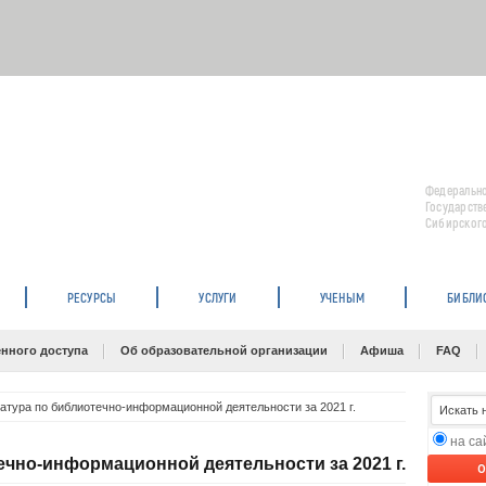
Федерально
Государств
Сибирского
РЕСУРСЫ
УСЛУГИ
УЧЕНЫМ
БИБЛИ
нного доступа
Об образовательной организации
Афиша
FAQ
атура по библиотечно-информационной деятельности за 2021 г.
на с
ечно-информационной деятельности за 2021 г.
O