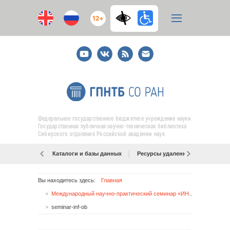
12+
Youtube
ВКонтакте
RSS
E-
mail
подписка
Федеральное государственное бюджетное учреждение науки
Государственная публичная научно-техническая библиотека
Сибирского отделения Российской академии наук
Каталоги и базы данных
Ресурсы удаленного доступа
Вы находитесь здесь:
Главная
Международный научно-практический семинар «ИНФОРМАЦИОННОЕ ОБЩЕСТВО: НОВЫЕ ПРИОРИТЕТЫ КНИЖНОЙ КУЛЬТУРЫ»
seminar-inf-ob