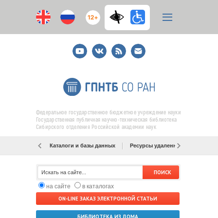
12+
Youtube
ВКонтакте
RSS
E-
mail
подписка
Федеральное государственное бюджетное учреждение науки
Государственная публичная научно-техническая библиотека
Сибирского отделения Российской академии наук
Каталоги и базы данных
Ресурсы удаленного доступа
на сайте
в каталогах
ON-LINE ЗАКАЗ ЭЛЕКТРОННОЙ СТАТЬИ
БИБЛИОТЕКА ИЗ ДОМА