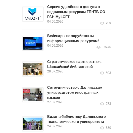
Сервис удалённого доступа к
подписным ресурсам ГПНТБ СО
РАН MyLOFT
04.08.2026
799
Вебинары по зарубежным
информационным ресурсам!
04.08.2026
19746
Стратегическое партнерство с
Шанхайской библиотекой
28.07.2026
303
Сотрудничество с Даляньским
университетом иностранных
языков
27.07.2026
273
Визит в библиотеку Даляньского
технологического университета
24.07.2026
380