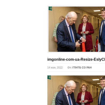
imgonline-com-ua-Resize-Esly
14 мая, 2022
От:
ГПНТБ СО РАН