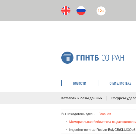
12+
НОВОСТИ
О БИБЛИОТЕКЕ
Каталоги и базы данных
Ресурсы удале
Вы находитесь здесь:
Главная
Мемориальная библиотека выдающегося 
imgonline-com-ua-Resize-EslyCBtKLUlXOe8