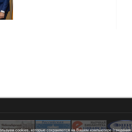
ользуем cookies, которые сохраняются на Вашем компьютере (сведения 