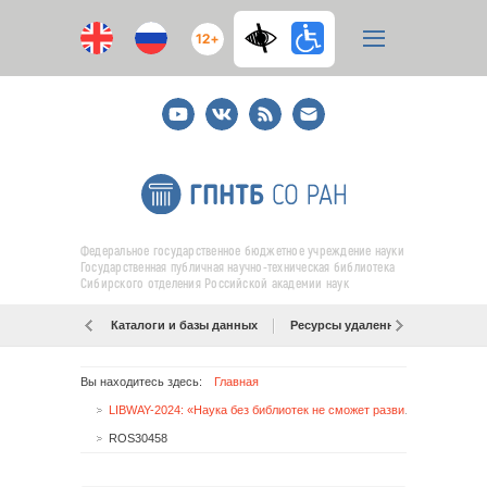
12+
Youtube
ВКонтакте
RSS
E-
mail
подписка
Федеральное государственное бюджетное учреждение науки
Государственная публичная научно-техническая библиотека
Сибирского отделения Российской академии наук
Каталоги и базы данных
Ресурсы удаленного доступа
Вы находитесь здесь:
Главная
LIBWAY-2024: «Наука без библиотек не сможет развиваться»
ROS30458