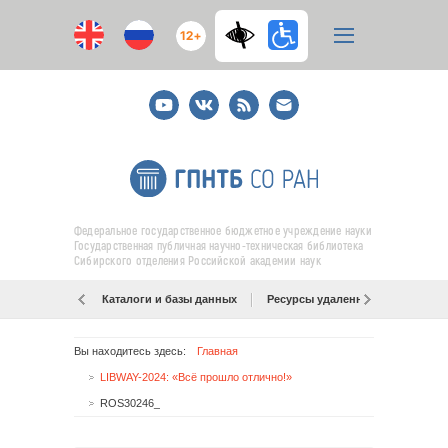
12+
Youtube
ВКонтакте
RSS
E-
mail
подписка
Федеральное государственное бюджетное учреждение науки
Государственная публичная научно-техническая библиотека
Сибирского отделения Российской академии наук
Каталоги и базы данных
Ресурсы удаленного доступа
Вы находитесь здесь:
Главная
LIBWAY-2024: «Всё прошло отлично!»
ROS30246_