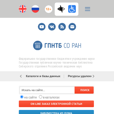
12+
Youtube
ВКонтакте
RSS
E-
mail
подписка
Федеральное государственное бюджетное учреждение науки
Государственная публичная научно-техническая библиотека
Сибирского отделения Российской академии наук
Каталоги и базы данных
Ресурсы удаленного доступа
на сайте
в каталогах
ON-LINE ЗАКАЗ ЭЛЕКТРОННОЙ СТАТЬИ
БИБЛИОТЕКА ИЗ ДОМА