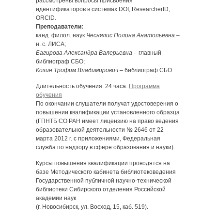
рассмотрены вопросы присвоения
идентификаторов в системах DOI, ResearcherID,
ORCID.
Преподаватели:
канд. филол. наук
Чеснялис Полина Анатольевна
–
н. с. ЛИСА;
Багирова Александра Валерьевна
– главный
библиограф СБО;
Козин Трофим Владимирович
– библиограф СБО
Длительность обучения: 24 часа.
Программа
обучения
По окончании слушатели получат удостоверения о
повышении квалификации установленного образца
(ГПНТБ СО РАН имеет лицензию на право ведения
образовательной деятельности № 2646 от 22
марта 2012 г. с приложениями, Федеральная
служба по надзору в сфере образования и науки).
Курсы повышения квалификации проводятся на
базе Методического кабинета библиотековедения
Государственной публичной научно-технической
библиотеки Сибирского отделения Российской
академии наук
(г. Новосибирск, ул. Восход, 15, каб. 519).