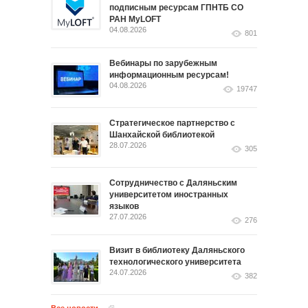
подписным ресурсам ГПНТБ СО
РАН MyLOFT
04.08.2026
801
Вебинары по зарубежным
информационным ресурсам!
04.08.2026
19747
Стратегическое партнерство с
Шанхайской библиотекой
28.07.2026
305
Сотрудничество с Даляньским
университетом иностранных
языков
27.07.2026
276
Визит в библиотеку Даляньского
технологического университета
24.07.2026
382