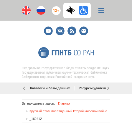
12+
Youtube
ВКонтакте
RSS
E-
mail
подписка
Федеральное государственное бюджетное учреждение науки
Государственная публичная научно-техническая библиотека
Сибирского отделения Российской академии наук
Каталоги и базы данных
Ресурсы удаленного доступа
Вы находитесь здесь:
Главная
Круглый стол, посвящённый Второй мировой войне
_162412