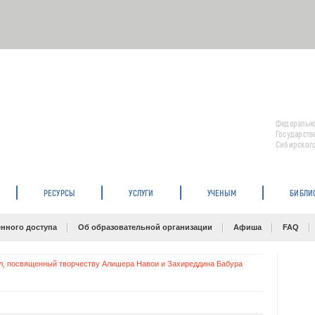
Федерально
Государств
Сибирского
РЕСУРСЫ
УСЛУГИ
УЧЕНЫМ
БИБЛИ
нного доступа
Об образовательной организации
Афиша
FAQ
л, посвященный творчеству Алишера Навои и Захиреддина Бабура