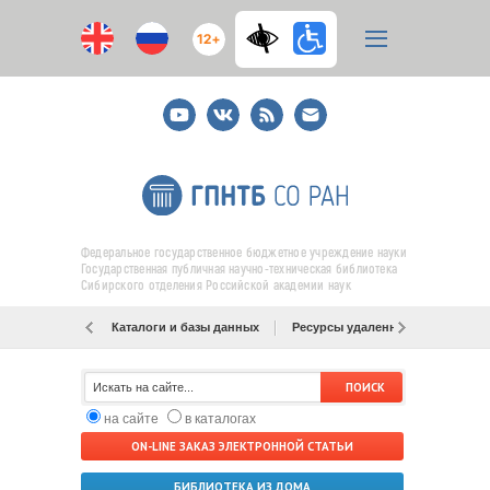
12+
Youtube
ВКонтакте
RSS
E-
mail
подписка
Федеральное государственное бюджетное учреждение науки
Государственная публичная научно-техническая библиотека
Сибирского отделения Российской академии наук
Каталоги и базы данных
Ресурсы удаленного доступа
на сайте
в каталогах
ON-LINE ЗАКАЗ ЭЛЕКТРОННОЙ СТАТЬИ
БИБЛИОТЕКА ИЗ ДОМА