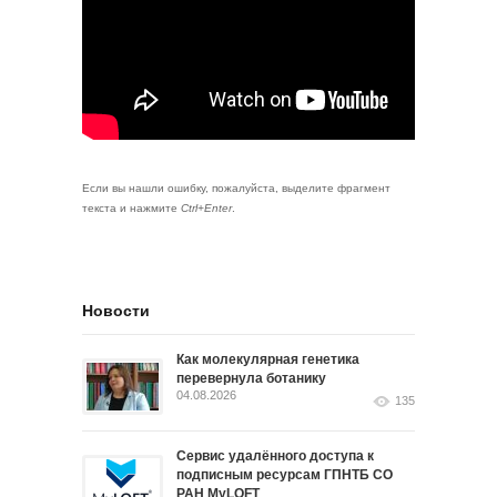
Если вы нашли ошибку, пожалуйста, выделите фрагмент
текста и нажмите
Ctrl+Enter
.
Новости
Как молекулярная генетика
перевернула ботанику
04.08.2026
135
Сервис удалённого доступа к
подписным ресурсам ГПНТБ СО
РАН MyLOFT