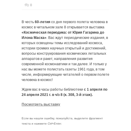
0
В честь
60-летия
со дня первого полета человека в
космос в читальном зале 8 открывается выставка
«Космическая периодика: от Юрия Гагарина до
Илона Маска»
. Вас ждут периодические издания, в
которых освещены темы исследований космоса,
истории громких научных открытый и достижений,
вопросы конструирования космических летальных
аппаратов и ракет, направления развития
современной космонавтики и так далее. И только у
нас вы можете полистать газеты 1961 года, в том
числе, информирующие читателей о первом полете
человека в космос!
Ждем вас в часы работы библиотеки
с 1 апреля по
24 апреля 2021 г. в ч/з 8 (к. 308, 3-й этаж).
Посмотреть выставку
Если вы нашли ошибку, пожалуйста, выделите фрагмент
текста и нажмите
Ctrl+Enter
.