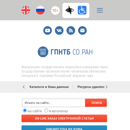
12+
Youtube
ВКонтакте
RSS
E-
mail
подписка
Федеральное государственное бюджетное учреждение науки
Государственная публичная научно-техническая библиотека
Сибирского отделения Российской академии наук
Каталоги и базы данных
Ресурсы удаленного доступа
на сайте
в каталогах
ON-LINE ЗАКАЗ ЭЛЕКТРОННОЙ СТАТЬИ
БИБЛИОТЕКА ИЗ ДОМА