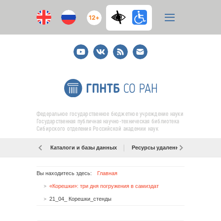
12+
Youtube
ВКонтакте
RSS
E-
mail
подписка
Федеральное государственное бюджетное учреждение науки
Государственная публичная научно-техническая библиотека
Сибирского отделения Российской академии наук
Каталоги и базы данных
Ресурсы удаленного доступа
Вы находитесь здесь:
Главная
«Корешки»: три дня погружения в самиздат
21_04_ Корешки_стенды