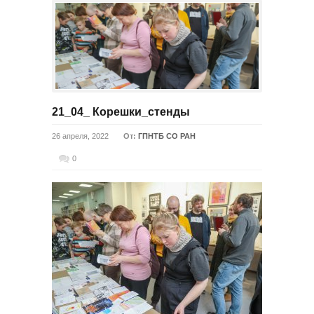
21_04_ Корешки_стенды
26 апреля, 2022
От:
ГПНТБ СО РАН
0