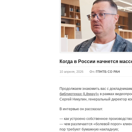
Когда в России начнется мас
10 апреля, 2026
От:
ГПНТБ СО РАН
Продолжаем знакомить вас с докладчикам
библиотеках (Libway)»
в рамках видеопро
Сергей Никулин, генеральный директор ком
В интервью он рассказал:
— как устроено собственное производство 
— чем различается «болевой порог» клиент
пор требуют бумажную накладную;