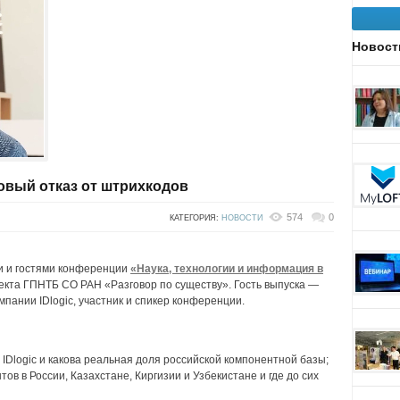
Новост
совый отказ от штрихкодов
574
0
КАТЕГОРИЯ:
НОВОСТИ
и и гостями конференции
«Наука, технологии и информация в
екта ГПНТБ СО РАН «Разговор по существу». Гость выпуска —
пании IDlogiс, участник и спикер конференции.
IDlogic и какова реальная доля российской компонентной базы;
ов в России, Казахстане, Киргизии и Узбекистане и где до сих