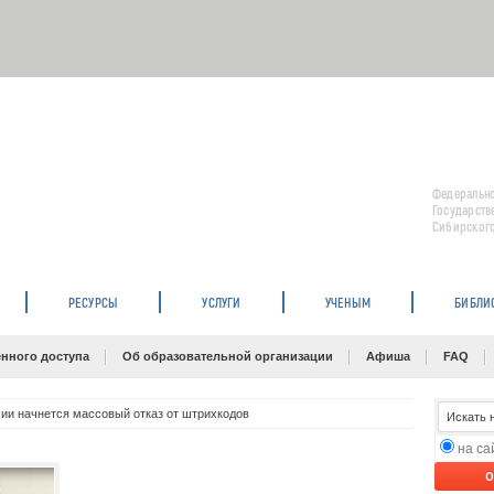
Федерально
Государств
Сибирского
РЕСУРСЫ
УСЛУГИ
УЧЕНЫМ
БИБЛИ
нного доступа
Об образовательной организации
Афиша
FAQ
сии начнется массовый отказ от штрихкодов
на с
O