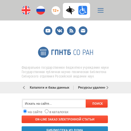
12+
Youtube
ВКонтакте
RSS
E-
mail
подписка
Федеральное государственное бюджетное учреждение науки
Государственная публичная научно-техническая библиотека
Сибирского отделения Российской академии наук
Каталоги и базы данных
Ресурсы удаленного доступа
на сайте
в каталогах
ON-LINE ЗАКАЗ ЭЛЕКТРОННОЙ СТАТЬИ
БИБЛИОТЕКА ИЗ ДОМА