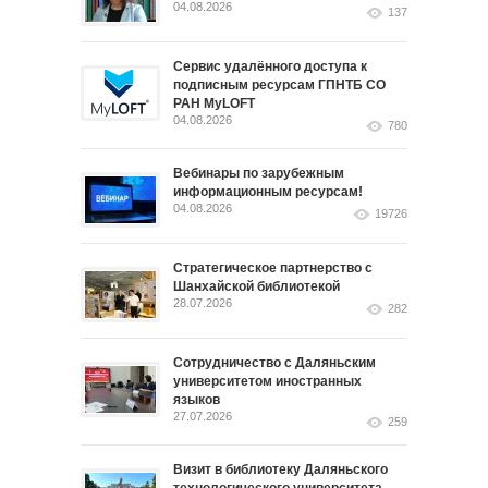
04.08.2026
137
Сервис удалённого доступа к
подписным ресурсам ГПНТБ СО
РАН MyLOFT
04.08.2026
780
Вебинары по зарубежным
информационным ресурсам!
04.08.2026
19726
Стратегическое партнерство с
Шанхайской библиотекой
28.07.2026
282
Сотрудничество с Даляньским
университетом иностранных
языков
27.07.2026
259
Визит в библиотеку Даляньского