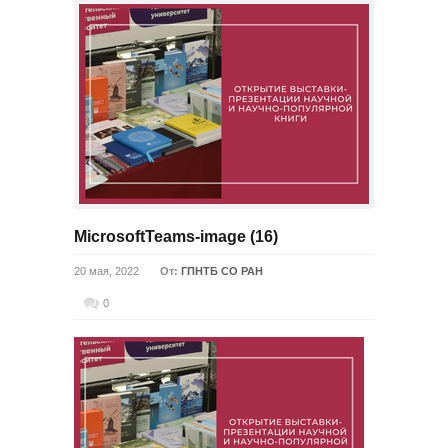
MicrosoftTeams-image (16)
20 мая, 2022
От:
ГПНТБ СО РАН
0