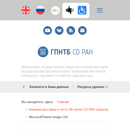
12+
Youtube
ВКонтакте
RSS
E-
mail
подписка
Федеральное государственное бюджетное учреждение науки
Государственная публичная научно-техническая библиотека
Сибирского отделения Российской академии наук
Каталоги и базы данных
Ресурсы удаленного доступа
Вы находитесь здесь:
Главная
Книжная выставка в честь 65-летия СО РАН открылась в Академгородке
MicrosoftTeams-image (16)