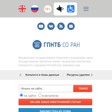
12+
Youtube
ВКонтакте
RSS
E-
mail
подписка
Федеральное государственное бюджетное учреждение науки
Государственная публичная научно-техническая библиотека
Сибирского отделения Российской академии наук
Каталоги и базы данных
Ресурсы удаленного доступа
на сайте
в каталогах
ON-LINE ЗАКАЗ ЭЛЕКТРОННОЙ СТАТЬИ
БИБЛИОТЕКА ИЗ ДОМА