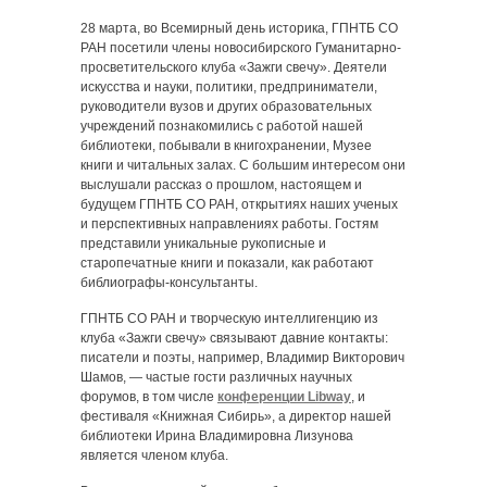
28 марта, во Всемирный день историка, ГПНТБ СО
РАН посетили члены новосибирского Гуманитарно-
просветительского клуба «Зажги свечу». Деятели
искусства и науки, политики, предприниматели,
руководители вузов и других образовательных
учреждений познакомились с работой нашей
библиотеки, побывали в книгохранении, Музее
книги и читальных залах. С большим интересом они
выслушали рассказ о прошлом, настоящем и
будущем ГПНТБ СО РАН, открытиях наших ученых
и перспективных направлениях работы. Гостям
представили уникальные рукописные и
старопечатные книги и показали, как работают
библиографы-консультанты.
ГПНТБ СО РАН и творческую интеллигенцию из
клуба «Зажги свечу» связывают давние контакты:
писатели и поэты, например, Владимир Викторович
Шамов, — частые гости различных научных
форумов, в том числе
конференции Libway
, и
фестиваля «Книжная Сибирь», а директор нашей
библиотеки Ирина Владимировна Лизунова
является членом клуба.