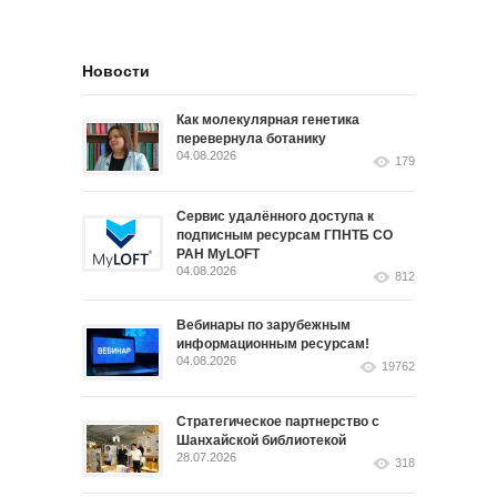
Новости
Как молекулярная генетика
перевернула ботанику
04.08.2026
179
Сервис удалённого доступа к
подписным ресурсам ГПНТБ СО
РАН MyLOFT
04.08.2026
812
Вебинары по зарубежным
информационным ресурсам!
04.08.2026
19762
Стратегическое партнерство с
Шанхайской библиотекой
28.07.2026
318